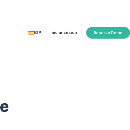
ESP
Iniciar sesión
Reserva Demo
ENG
le