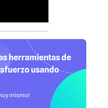
ras herramientas de
 esfuerzo usando
 hoy mismo!