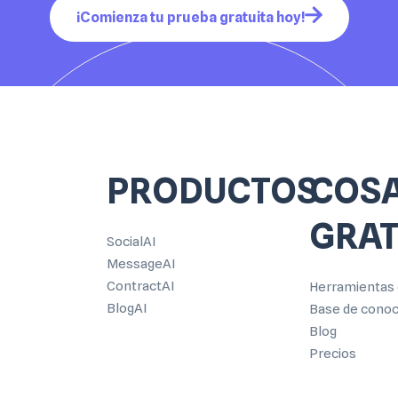
¡Comienza tu prueba gratuita hoy!
PRODUCTOS
COS
GRAT
SocialAI
MessageAI
ContractAI
Herramientas 
BlogAI
Base de cono
Blog
Precios