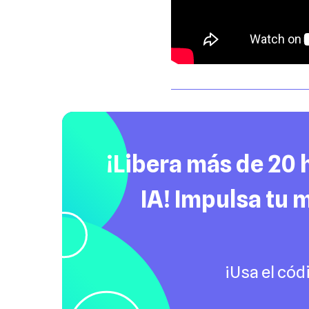
¡Libera más de 20 
IA! Impulsa tu 
¡Usa el có