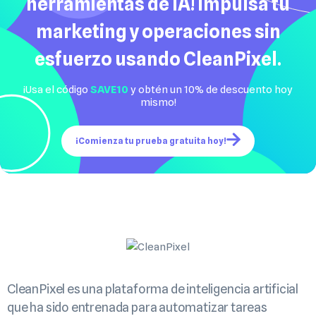
herramientas de IA! Impulsa tu
marketing y operaciones sin
esfuerzo usando CleanPixel.
¡Usa el código
SAVE10
y obtén un 10% de descuento hoy
mismo!
¡Comienza tu prueba gratuita hoy!
CleanPixel es una plataforma de inteligencia artificial
que ha sido entrenada para automatizar tareas